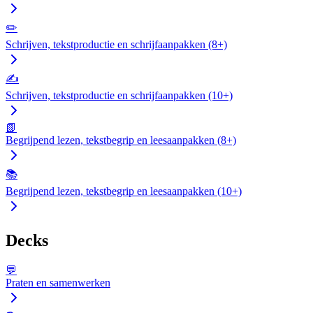
✏️
Schrijven, tekstproductie en schrijfaanpakken (8+)
✍️
Schrijven, tekstproductie en schrijfaanpakken (10+)
📗
Begrijpend lezen, tekstbegrip en leesaanpakken (8+)
📚
Begrijpend lezen, tekstbegrip en leesaanpakken (10+)
Decks
💬
Praten en samenwerken