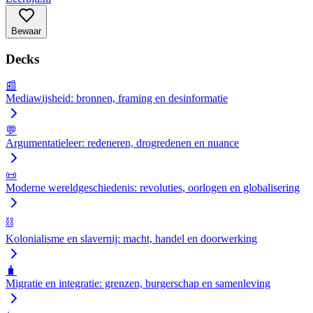
Bewaar
Decks
📰
Mediawijsheid: bronnen, framing en desinformatie
💬
Argumentatieleer: redeneren, drogredenen en nuance
📜
Moderne wereldgeschiedenis: revoluties, oorlogen en globalisering
⛓️
Kolonialisme en slavernij: macht, handel en doorwerking
🧳
Migratie en integratie: grenzen, burgerschap en samenleving