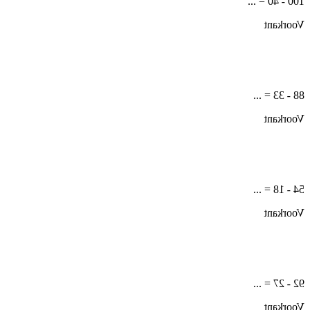
100 - 40 = ...
Voorkant
88 - 33 = ...
Voorkant
54 - 18 = ...
Voorkant
92 - 27 = ...
Voorkant