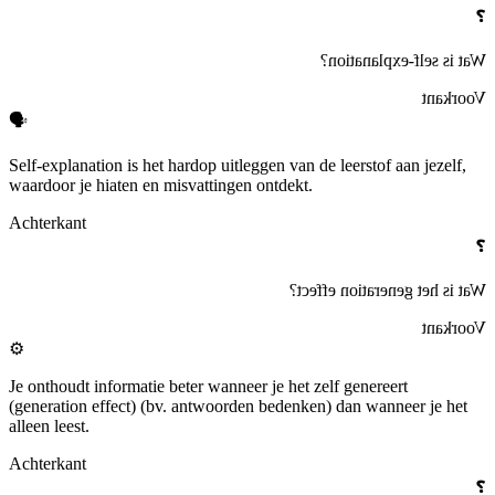
❓
?
self‑explanation
Wat is
Voorkant
🗣️
Self‑explanation
is het hardop uitleggen van de leerstof aan jezelf,
waardoor je hiaten en misvattingen ontdekt.
Achterkant
❓
?
generation effect
Wat is het
Voorkant
⚙️
Je onthoudt informatie beter wanneer je het zelf
genereert
(generation effect)
(bv. antwoorden bedenken) dan wanneer je het
alleen leest.
Achterkant
❓