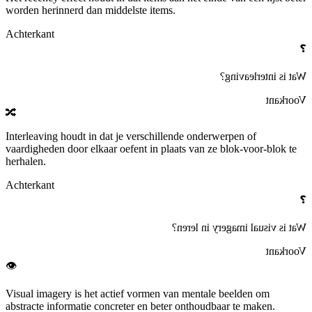
worden herinnerd dan middelste items.
Achterkant
❓
?
interleaving
Wat is
Voorkant
🔀
Interleaving
houdt in dat je verschillende onderwerpen of
vaardigheden door elkaar oefent in plaats van ze blok‑voor‑blok te
herhalen.
Achterkant
❓
in leren?
visual imagery
Wat is
Voorkant
👁️
Visual imagery
is het actief vormen van mentale beelden om
abstracte informatie concreter en beter onthoudbaar te maken.