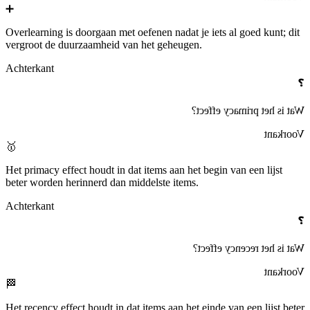
➕
Overlearning
is doorgaan met oefenen nadat je iets al goed kunt; dit
vergroot de duurzaamheid van het geheugen.
Achterkant
❓
?
primacy effect
Wat is het
Voorkant
🥇
Het
primacy effect
houdt in dat items aan het begin van een lijst
beter worden herinnerd dan middelste items.
Achterkant
❓
?
recency effect
Wat is het
Voorkant
🏁
Het
recency effect
houdt in dat items aan het einde van een lijst beter