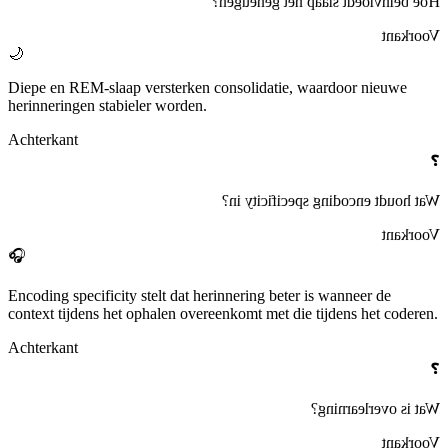
het geheugen?
slaap
Hoe beïnvloedt
Voorkant
🌙
Diepe en REM‑
slaap
versterken consolidatie, waardoor nieuwe
herinneringen stabieler worden.
Achterkant
❓
in?
encoding specificity
Wat houdt
Voorkant
🎧
Encoding specificity
stelt dat herinnering beter is wanneer de
context tijdens het ophalen overeenkomt met die tijdens het coderen.
Achterkant
❓
?
overlearning
Wat is
Voorkant