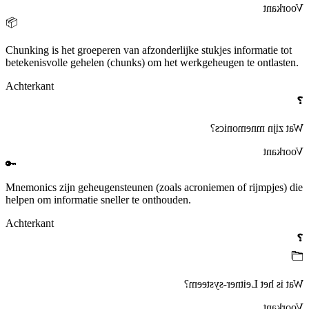
Voorkant
📦
Chunking
is het groeperen van afzonderlijke stukjes informatie tot
betekenisvolle gehelen (chunks) om het werkgeheugen te ontlasten.
Achterkant
❓
?
mnemonics
Wat zijn
Voorkant
🔑
Mnemonics
zijn geheugensteunen (zoals acroniemen of rijmpjes) die
helpen om informatie sneller te onthouden.
Achterkant
❓
🗂️
?
Leitner‑systeem
Wat is het
Voorkant