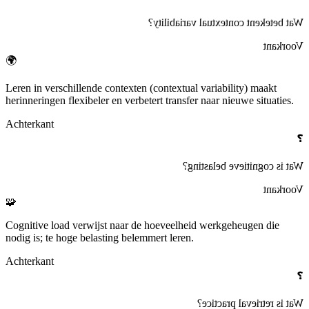
?
contextual variability
Wat betekent
Voorkant
🌍
Leren in verschillende
contexten (contextual variability)
maakt
herinneringen flexibeler en verbetert transfer naar nieuwe situaties.
Achterkant
❓
?
cognitieve belasting
Wat is
Voorkant
🧩
Cognitive load
verwijst naar de hoeveelheid werkgeheugen die
nodig is; te hoge belasting belemmert leren.
Achterkant
❓
?
retrieval practice
Wat is