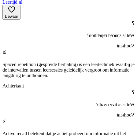
Leertijd.nl
Bewaar
❓
?
spaced repetition
Wat is
Voorkant
⏳
Spaced repetition
(gespreide herhaling) is een leertechniek waarbij je
de intervallen tussen leersessies geleidelijk vergroot om informatie
langdurig te onthouden.
Achterkant
❓
?
active recall
Wat is
Voorkant
⚡
Active recall
betekent dat je actief probeert om informatie uit het