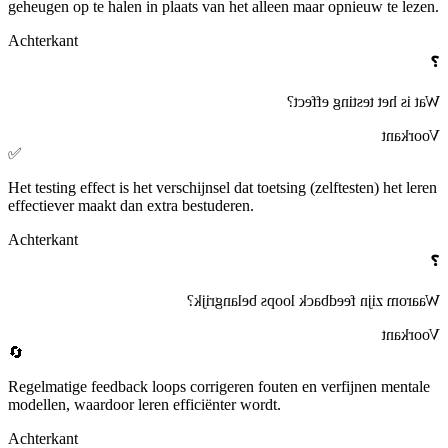
geheugen op te halen in plaats van het alleen maar opnieuw te lezen.
Achterkant
❓
?
testing effect
Wat is het
Voorkant
✅
Het
testing effect
is het verschijnsel dat toetsing (zelftesten) het leren
effectiever maakt dan extra bestuderen.
Achterkant
❓
belangrijk?
feedback loops
Waarom zijn
Voorkant
🔄
Regelmatige
feedback loops
corrigeren fouten en verfijnen mentale
modellen, waardoor leren efficiënter wordt.
Achterkant