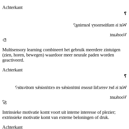
Achterkant
❓
?
multisensory learning
Wat is
Voorkant
🎨
Multisensory learning
combineert het gebruik meerdere zintuigen
(zien, horen, bewegen) waardoor meer neurale paden worden
geactiveerd.
Achterkant
❓
?
extrinsieke motivatie
en
intrinsieke
Wat is het verschil tussen
Voorkant
🚀
Intrinsieke motivatie
komt voort uit interne interesse of plezier;
extrinsieke motivatie
komt van externe beloningen of druk.
Achterkant