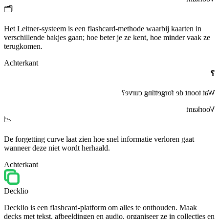
🗂️
Het
Leitner‑systeem
is een flashcard‑methode waarbij kaarten in
verschillende bakjes gaan; hoe beter je ze kent, hoe minder vaak ze
terugkomen.
Achterkant
❓
?
forgetting curve
Wat toont de
Voorkant
📉
De
forgetting curve
laat zien hoe snel informatie verloren gaat
wanneer deze niet wordt herhaald.
Achterkant
Decklio
Decklio is een flashcard-platform om alles te onthouden. Maak
decks met tekst, afbeeldingen en audio, organiseer ze in collecties en