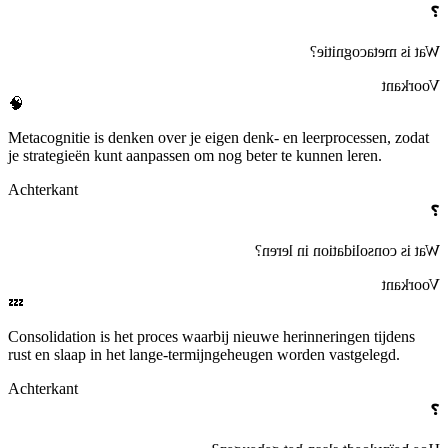
❓
?
metacognitie
Wat is
Voorkant
🧠
Metacognitie
is denken over je eigen denk‑ en leerprocessen, zodat
je strategieën kunt aanpassen om nog beter te kunnen leren.
Achterkant
❓
in leren?
consolidation
Wat is
Voorkant
💤
Consolidation
is het proces waarbij nieuwe herinneringen tijdens
rust en slaap in het lange‑termijngeheugen worden vastgelegd.
Achterkant
❓