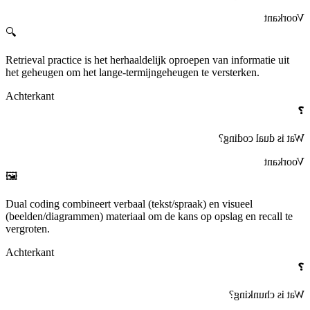
Voorkant
🔍
Retrieval practice
is het herhaaldelijk oproepen van informatie uit
het geheugen om het lange‑termijngeheugen te versterken.
Achterkant
❓
?
dual coding
Wat is
Voorkant
🖼️
Dual coding
combineert verbaal (tekst/spraak) en visueel
(beelden/diagrammen) materiaal om de kans op opslag en recall te
vergroten.
Achterkant
❓
?
chunking
Wat is