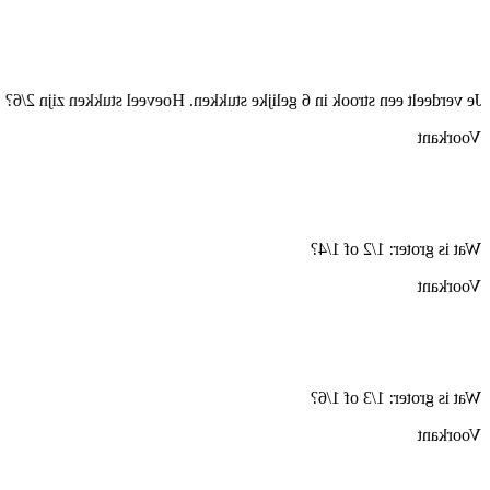
Je verdeelt een strook in 6 gelijke stukken. Hoeveel stukken zijn 2/6?
Voorkant
Wat is groter: 1/2 of 1/4?
Voorkant
Wat is groter: 1/3 of 1/6?
Voorkant