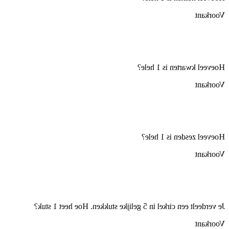
Voorkant
Hoeveel kwarten is 1 hele?
Voorkant
Hoeveel zesden is 1 hele?
Voorkant
Je verdeelt een cirkel in 5 gelijke stukken. Hoe heet 1 stuk?
Voorkant