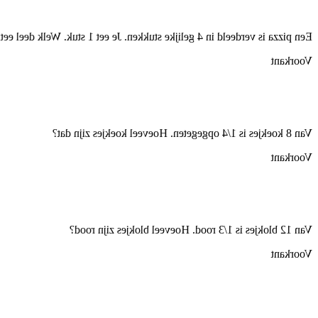
 pizza is verdeeld in 4 gelijke stukken. Je eet 1 stuk. Welk deel eet je?
Voorkant
Van 8 koekjes is 1/4 opgegeten. Hoeveel koekjes zijn dat?
Voorkant
Van 12 blokjes is 1/3 rood. Hoeveel blokjes zijn rood?
Voorkant