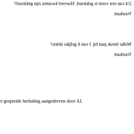
2/4 van een vorm is gekleurd. Hoeveel kwarten zijn gekleurd?
Voorkant
Welke breuk past bij 3 van 6 gelijke delen?
Voorkant
met gespreide herhaling aangedreven door AI.