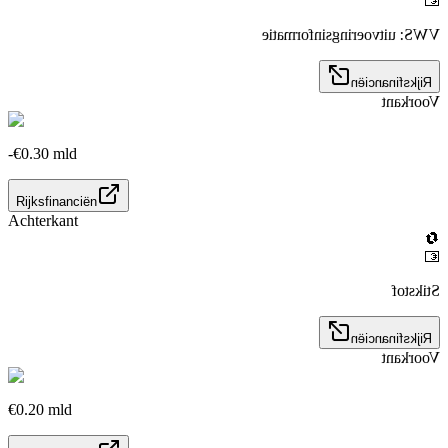
💶
VWS: uitvoeringsinformatie
Rijksfinanciën
Voorkant
-€0.30 mld
Rijksfinanciën
Achterkant
🔄
💶
Stikstof
Rijksfinanciën
Voorkant
€0.20 mld