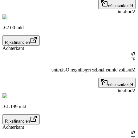
Rijksfinanciën
Voorkant
-€2.00 mld
Rijksfinanciën
Achterkant
🔄
💶
Mutaties binnenlandse regelingen Oekraïne
Rijksfinanciën
Voorkant
-€1.199 mld
Rijksfinanciën
Achterkant
🔄