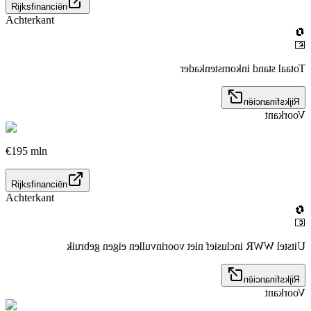
Rijksfinanciën
Achterkant
🔄
💶
Totaal stand inkomstenkader
Rijksfinanciën
Voorkant
€195 mln
Rijksfinanciën
Achterkant
🔄
💶
Uitstel WWR inclusief niet voorinvullen eigen gebruik
Rijksfinanciën
Voorkant