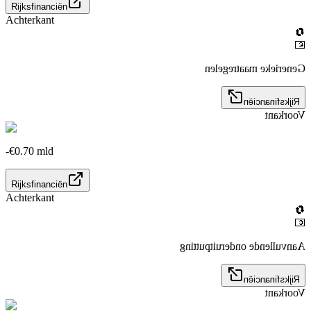
Rijksfinanciën
Achterkant
🔄
💶
Generieke maatregelen
Rijksfinanciën
Voorkant
-€0.70 mld
Rijksfinanciën
Achterkant
🔄
💶
Aanvullende onderuitputting
Rijksfinanciën
Voorkant