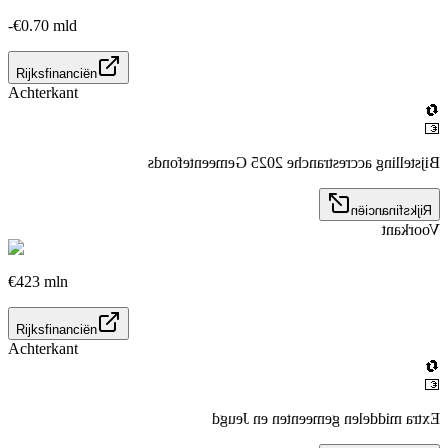
-€0.70 mld
Rijksfinanciën
Achterkant
🔄
💶
Bijstelling accrestranche 2025 Gemeentefonds
Rijksfinanciën
Voorkant
€423 mln
Rijksfinanciën
Achterkant
🔄
💶
Extra middelen gemeenten en Jeugd