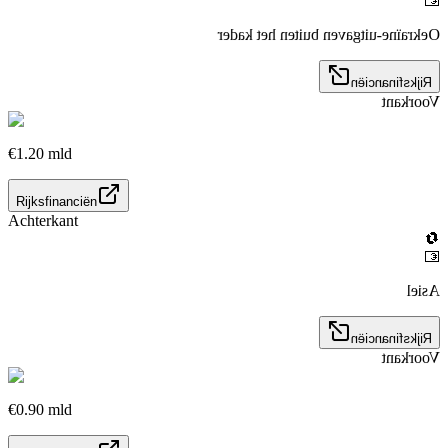
💶
Oekraïne-uitgaven buiten het kader
Rijksfinanciën
Voorkant
€1.20 mld
Rijksfinanciën
Achterkant
🔄
💶
Asiel
Rijksfinanciën
Voorkant
€0.90 mld