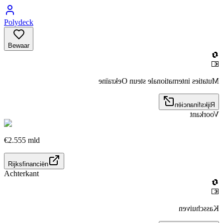
Polydeck
Bewaar
🔄
💶
Mutaties internationale steun Oekraïne
Rijksfinanciën
Voorkant
€2.555 mld
Rijksfinanciën
Achterkant
🔄
💶
Kasschuiven