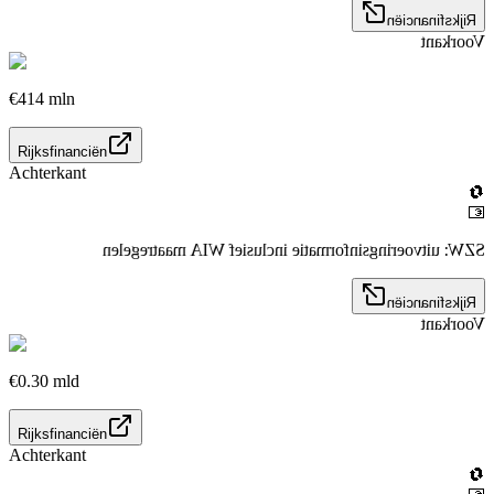
Rijksfinanciën
Voorkant
€414 mln
Rijksfinanciën
Achterkant
🔄
💶
SZW: uitvoeringsinformatie inclusief WIA maatregelen
Rijksfinanciën
Voorkant
€0.30 mld
Rijksfinanciën
Achterkant
🔄