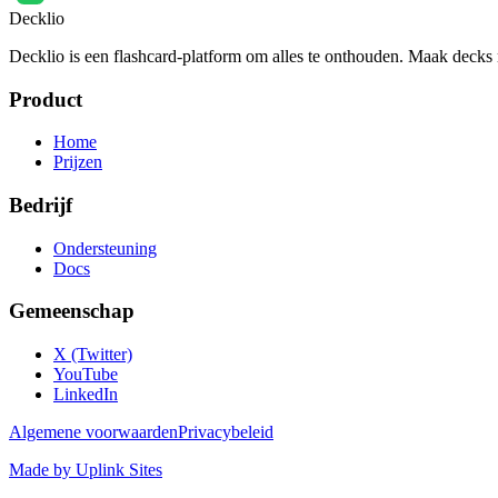
Decklio
Decklio is een flashcard-platform om alles te onthouden. Maak decks m
Product
Home
Prijzen
Bedrijf
Ondersteuning
Docs
Gemeenschap
X (Twitter)
YouTube
LinkedIn
Algemene voorwaarden
Privacybeleid
Made by Uplink Sites