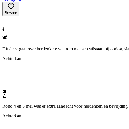
Bewaar
🕯️
🕊️
Dit deck gaat over herdenken: waarom mensen stilstaan bij oorlog, slac
Achterkant
📅
📰
Rond 4 en 5 mei was er extra aandacht voor herdenken en bevrijding, 
Achterkant