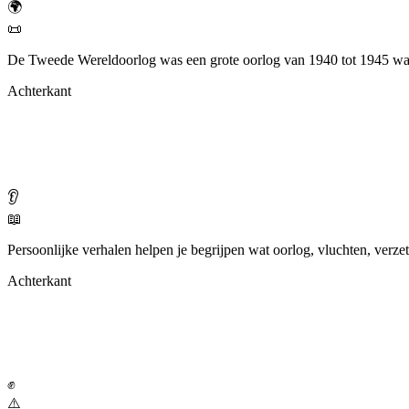
🌍
📜
De Tweede Wereldoorlog was een grote oorlog van 1940 tot 1945 waa
Achterkant
👂
📖
Persoonlijke verhalen helpen je begrijpen wat oorlog, vluchten, verze
Achterkant
✊
⚠️