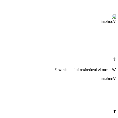
Voorkant
❓
Waarom is herdenken in het nieuws?
Voorkant
❓