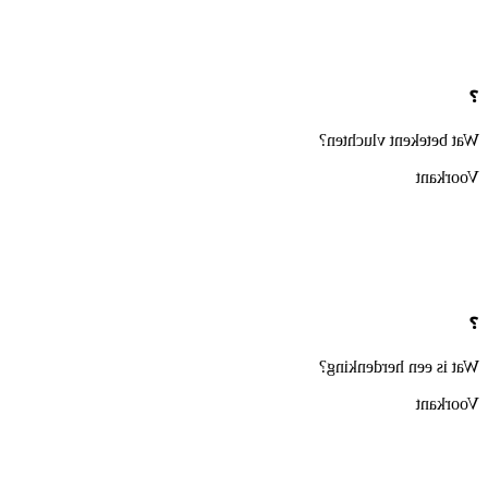
❓
Wat betekent vluchten?
Voorkant
❓
Wat is een herdenking?
Voorkant