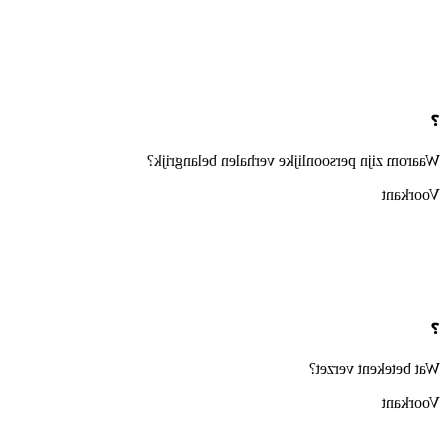
❓
Waarom zijn persoonlijke verhalen belangrijk?
Voorkant
❓
Wat betekent verzet?
Voorkant