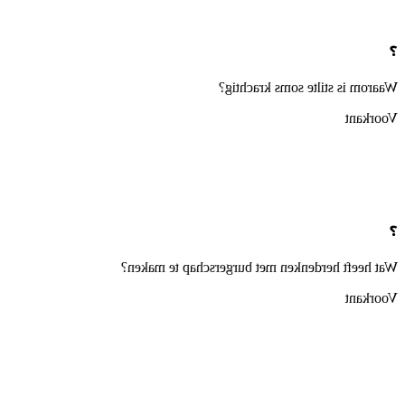
❓
Waarom is stilte soms krachtig?
Voorkant
❓
Wat heeft herdenken met burgerschap te maken?
Voorkant