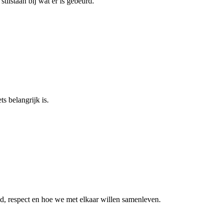
lstaan bij wat er is gebeurd.
ts belangrijk is.
d, respect en hoe we met elkaar willen samenleven.