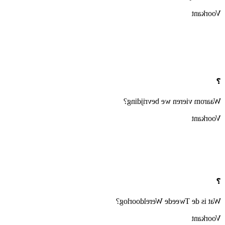
Voorkant
❓
Waarom vieren we bevrijding?
Voorkant
❓
Wat is de Tweede Wereldoorlog?
Voorkant