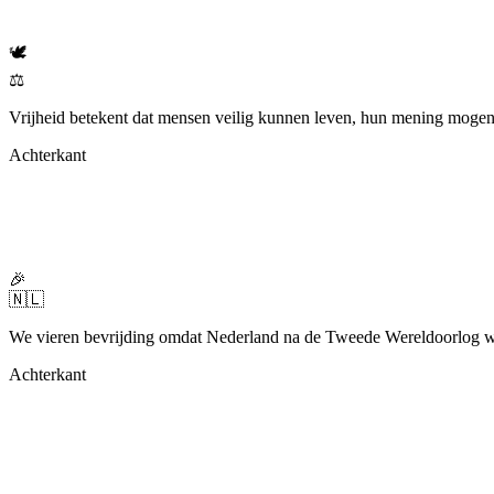
🕊️
⚖️
Vrijheid betekent dat mensen veilig kunnen leven, hun mening moge
Achterkant
🎉
🇳🇱
We vieren bevrijding omdat Nederland na de Tweede Wereldoorlog weer
Achterkant