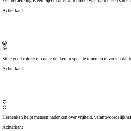
Een herdenking is een bijeenkomst of moment waarop mensen samen sti
Achterkant
🤫
💭
Stilte geeft ruimte om na te denken, respect te tonen en te voelen dat ie
Achterkant
🤝
⚖️
Herdenken helpt mensen nadenken over vrijheid, verantwoordelijkhei
Achterkant