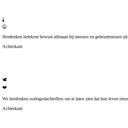
🕯️
🤫
Herdenken betekent bewust stilstaan bij mensen en gebeurtenissen uit h
Achterkant
🕊️
❤️
We herdenken oorlogsslachtoffers om te laten zien dat hun leven ertoe
Achterkant