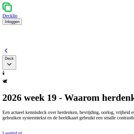
Decklio
Inloggen
Deck
🕯️
🕊️
2026 week 19 - Waarom herden
Een actueel kennisdeck over herdenken, bevrijding, oorlog, vrijheid 
gebruiken systeemtekst en de beeldkaart gebruikt een smalle contrastb
Leertijd.nl