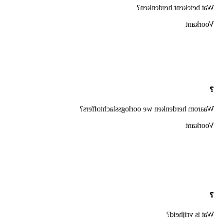
Wat betekent herdenken?
Voorkant
❓
Waarom herdenken we oorlogsslachtoffers?
Voorkant
❓
Wat is vrijheid?