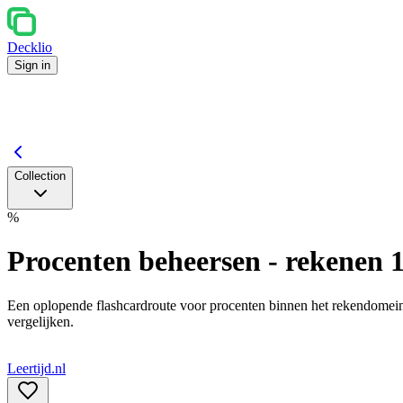
Decklio
Sign in
Collection
%
Procenten beheersen - rekenen 1
Een oplopende flashcardroute voor procenten binnen het rekendomein 
vergelijken.
Leertijd.nl