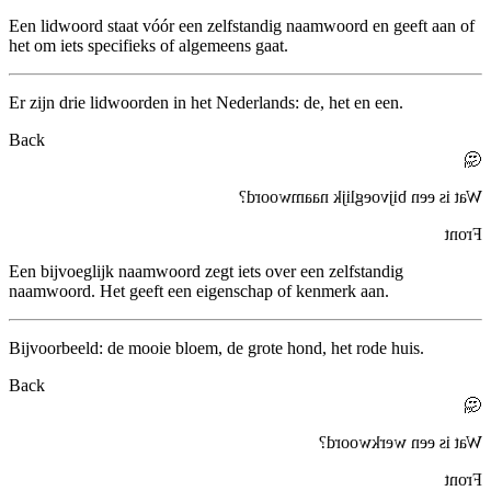
Een lidwoord staat vóór een zelfstandig naamwoord en geeft aan of
het om iets specifieks of algemeens gaat.
Er zijn drie lidwoorden in het Nederlands:
de
,
het
en
een
.
Back
🤔
?
bijvoeglijk naamwoord
Wat is een
Front
Een bijvoeglijk naamwoord zegt iets over een zelfstandig
naamwoord. Het geeft een eigenschap of kenmerk aan.
Bijvoorbeeld: de
mooie
bloem, de
grote
hond, het
rode
huis.
Back
🤔
?
werkwoord
Wat is een
Front