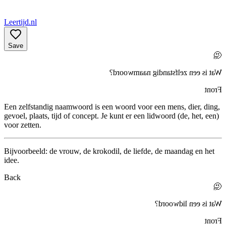
Leertijd.nl
Save
🤔
?
zelfstandig naamwoord
Wat is een
Front
Een zelfstandig naamwoord is een woord voor een mens, dier, ding,
gevoel, plaats, tijd of concept. Je kunt er een lidwoord (de, het, een)
voor zetten.
Bijvoorbeeld: de
vrouw
, de
krokodil
, de
liefde
, de
maandag
en het
idee
.
Back
🤔
?
lidwoord
Wat is een
Front