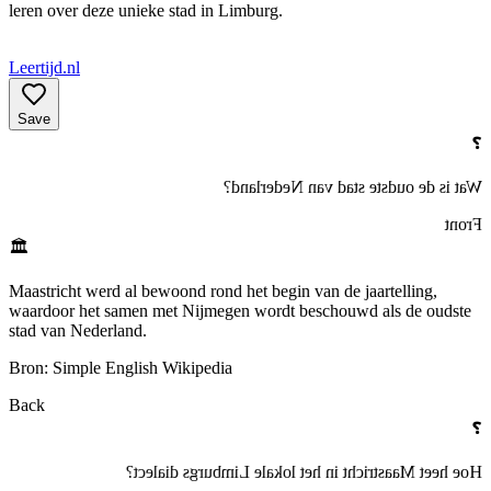
leren over deze unieke stad in Limburg.
Leertijd.nl
Save
❓
Wat is de oudste stad van Nederland?
Front
🏛️
Maastricht werd al bewoond rond het begin van de jaartelling,
waardoor het samen met Nijmegen wordt beschouwd als de oudste
stad van Nederland.
Bron: Simple English Wikipedia
Back
❓
Hoe heet Maastricht in het lokale Limburgs dialect?