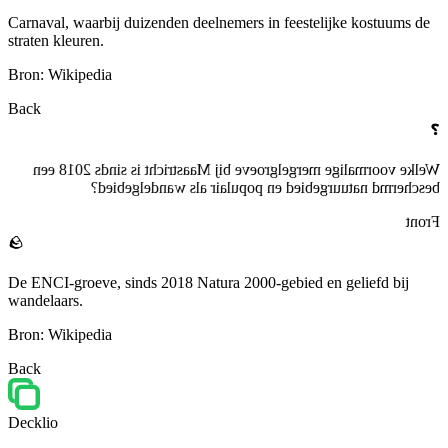
Carnaval, waarbij duizenden deelnemers in feestelijke kostuums de
straten kleuren.
Bron: Wikipedia
Back
❓
Welke voormalige mergelgroeve bij Maastricht is sinds 2018 een
beschermd natuurgebied en populair als wandelgebied?
Front
🪨
De ENCI-groeve, sinds 2018 Natura 2000-gebied en geliefd bij
wandelaars.
Bron: Wikipedia
Back
Decklio