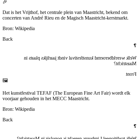
🎉
Dat is het Vrijthof, het centrale plein van Maastricht, bekend om
concerten van André Rieu en de Magisch Maastricht-kerstmarkt.
Bron: Wikipedia
Back
❓
Welk wereldberoemd kunstfestival vindt jaarlijks plaats in
Maastricht?
Front
🖼️
Het kunstfestival TEFAF (The European Fine Art Fair) wordt elk
voorjaar gehouden in het MECC Maastricht.
Bron: Wikipedia
Back
❓
Welk traditioneel Limburgs gerecht is populair in Maastricht?