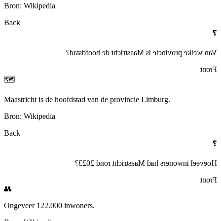
Bron: Wikipedia
Back
❓
Van welke provincie is Maastricht de hoofdstad?
Front
🗺️
Maastricht is de hoofdstad van de provincie Limburg.
Bron: Wikipedia
Back
❓
Hoeveel inwoners had Maastricht rond 2023?
Front
👥
Ongeveer 122.000 inwoners.