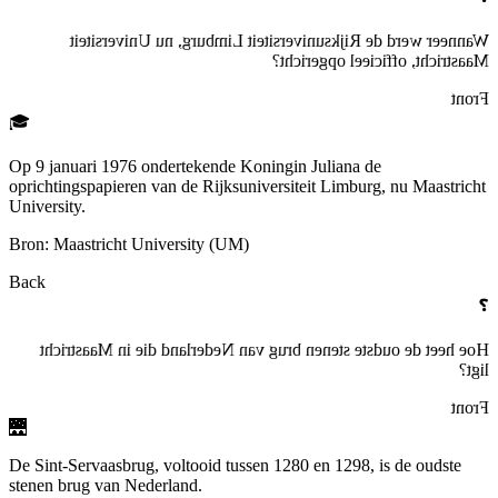
Wanneer werd de Rijksuniversiteit Limburg, nu Universiteit
Maastricht, officieel opgericht?
Front
🎓
Op 9 januari 1976 ondertekende Koningin Juliana de
oprichtingspapieren van de Rijksuniversiteit Limburg, nu Maastricht
University.
Bron: Maastricht University (UM)
Back
❓
Hoe heet de oudste stenen brug van Nederland die in Maastricht
ligt?
Front
🌉
De Sint-Servaasbrug, voltooid tussen 1280 en 1298, is de oudste
stenen brug van Nederland.