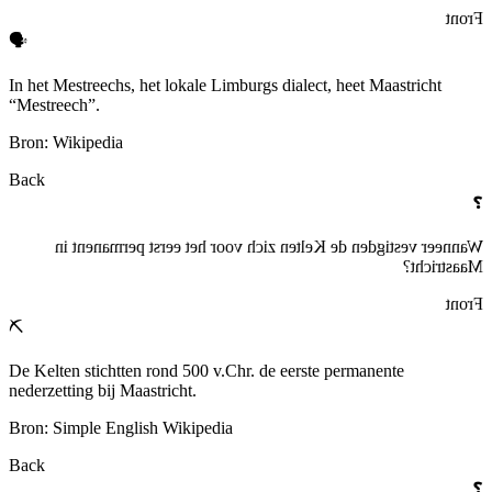
Front
🗣️
In het Mestreechs, het lokale Limburgs dialect, heet Maastricht
“Mestreech”.
Bron: Wikipedia
Back
❓
Wanneer vestigden de Kelten zich voor het eerst permanent in
Maastricht?
Front
⛏️
De Kelten stichtten rond 500 v.Chr. de eerste permanente
nederzetting bij Maastricht.
Bron: Simple English Wikipedia
Back
❓