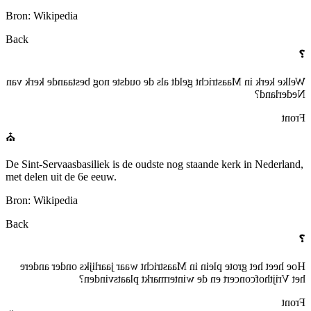
Bron: Wikipedia
Back
❓
Welke kerk in Maastricht geldt als de oudste nog bestaande kerk van
Nederland?
Front
⛪
De Sint-Servaasbasiliek is de oudste nog staande kerk in Nederland,
met delen uit de 6e eeuw.
Bron: Wikipedia
Back
❓
Hoe heet het grote plein in Maastricht waar jaarlijks onder andere
het Vrijthofconcert en de wintermarkt plaatsvinden?
Front