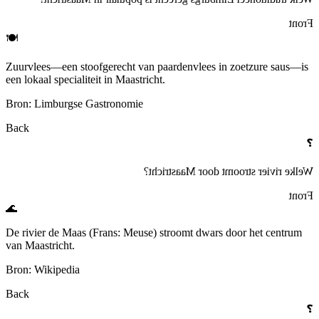
Front
🍽️
Zuurvlees—een stoofgerecht van paardenvlees in zoetzure saus—is
een lokaal specialiteit in Maastricht.
Bron: Limburgse Gastronomie
Back
❓
Welke rivier stroomt door Maastricht?
Front
🌊
De rivier de Maas (Frans: Meuse) stroomt dwars door het centrum
van Maastricht.
Bron: Wikipedia
Back
❓