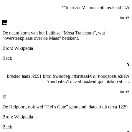
Wat betekent de naam “Maastricht”?
Front
🌉
De naam komt van het Latijnse “Mosa Trajectum”, wat
“oversteekplaats over de Maas” betekent.
Bron: Wikipedia
Back
❓
Welke stadspoort in Maastricht, gebouwd rond 1229, staat bekend
als de oudste nog bestaande van Nederland?
Front
🚪
De Helpoort, ook wel “Hel’s Gate” genoemd, dateert uit circa 1229.
Bron: Wikipedia
Back