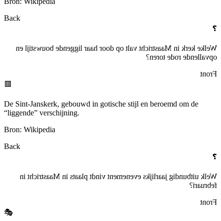
Bron: Wikipedia
Back
❓
Welke kerk in Maastricht valt op door haar liggende bouwstijl en
opvallende rode toren?
Front
🟥
De Sint-Janskerk, gebouwd in gotische stijl en beroemd om de
“liggende” verschijning.
Bron: Wikipedia
Back
❓
Welk uitbundig jaarlijks evenement vindt plaats in Maastricht in
februari?
Front
🎭