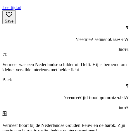
Leertijd.nl
Save
❓
Wie was Johannes Vermeer?
Front
🎨
Vermeer was een Nederlandse schilder uit Delft. Hij is beroemd om
kleine, verstilde interieurs met helder licht.
Back
❓
Welke stroming hoort bij Vermeer?
Front
🪟
Vermeer hoort bij de Nederlandse Gouden Eeuw en de barok. Zijn
versie van barok is rustig, helder en geconcentreerd.