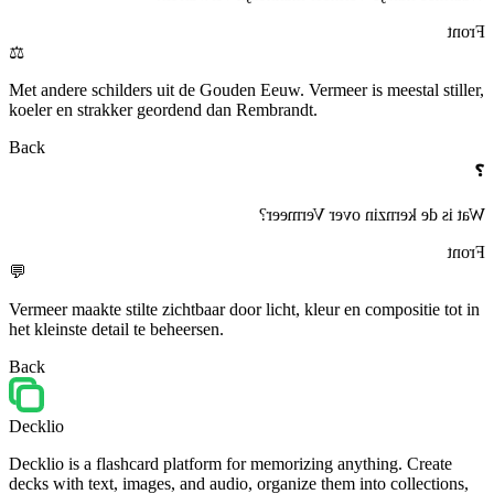
Front
⚖️
Met andere schilders uit de Gouden Eeuw. Vermeer is meestal stiller,
koeler en strakker geordend dan Rembrandt.
Back
❓
Wat is de kernzin over Vermeer?
Front
💬
Vermeer maakte stilte zichtbaar door licht, kleur en compositie tot in
het kleinste detail te beheersen.
Back
Decklio
Decklio is a flashcard platform for memorizing anything. Create
decks with text, images, and audio, organize them into collections,