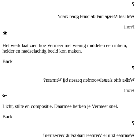
❓
Wat laat Meisje met de parel goed zien?
Front
👁️
Het werk laat zien hoe Vermeer met weinig middelen een intiem,
helder en raadselachtig beeld kon maken.
Back
❓
Welke drie sleutelwoorden passen bij Vermeer?
Front
🔑
Licht, stilte en compositie. Daarmee herken je Vermeer snel.
Back
❓
Waarmee kun je Vermeer makkelijk verwarren?