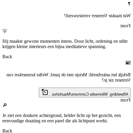
❓
Wat maakte Vermeer vernieuwend?
Front
💡
Hij maakte gewone momenten intens. Door licht, ordening en stilte
krijgen kleine interieurs een bijna meditatieve spanning.
Back
🖼️
Bekijk het ankerbeeld: Meisje met de parel. Welke kenmerken van
Vermeer zie je?
Afbeelding: Wikimedia Commons/Mauritshui…
Front
🔎
Je ziet een donkere achtergrond, helder licht op het gezicht, een
eenvoudige draaiing en een parel die als lichtpunt werkt.
Back