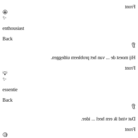
Front
🤩
✨
enthousiast
Back
👂
Hij moest de ... van het probleem uitleggen.
Front
💡
✨
essentie
Back
👂
Dat vind ik een heel ... idee.
Front
🧐