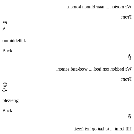
We moeten ... naar binnen komen.
Front
💨
⚡
onmiddellijk
Back
👂
We hadden een heel ... weekend samen.
Front
😊
🥳
plezierig
Back
👂
Hij komt ... te laat op het feest.