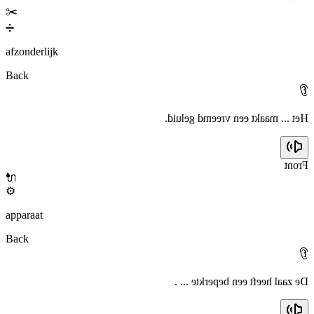
✂️
➗
afzonderlijk
Back
👂
Het ... maakt een vreemd geluid.
Front
🔌
⚙️
apparaat
Back
👂
De zaal heeft een beperkte ... .