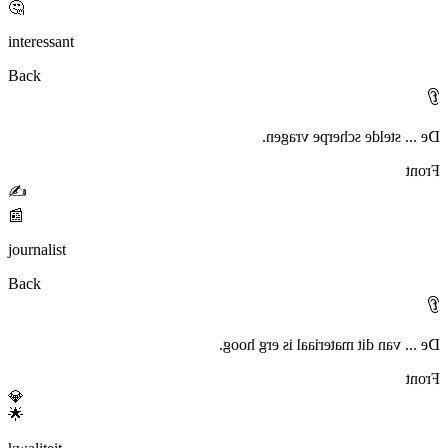
🤔
interessant
Back
👂
De ... stelde scherpe vragen.
Front
✍️
📰
journalist
Back
👂
De ... van dit materiaal is erg hoog.
Front
💎
🌟