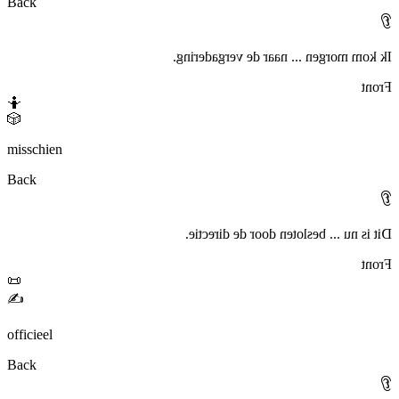
Back
👂
Ik kom morgen ... naar de vergadering.
Front
🤷
🎲
misschien
Back
👂
Dit is nu ... besloten door de directie.
Front
📜
✍️
officieel
Back
👂