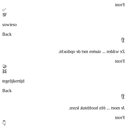
Front
✅
💯
sowieso
Back
👂
Ze wilden ... starten met de opdracht.
Front
🤝
👯
tegelijkertijd
Back
👂
Je moet ... één hoofdstuk lezen.
Front
👇