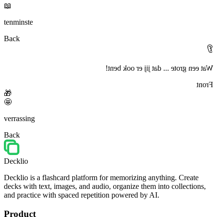
📖
tenminste
Back
👂
Wat een grote ... dat jij er ook bent!
Front
🎁
🤩
verrassing
Back
Decklio
Decklio is a flashcard platform for memorizing anything. Create
decks with text, images, and audio, organize them into collections,
and practice with spaced repetition powered by AI.
Product