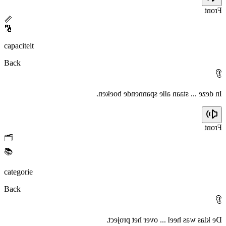
Front
📏
🔢
capaciteit
Back
👂
In deze ... staan alle spannende boeken.
Front
🗂️
📚
categorie
Back
👂
De klas was heel ... over het project.