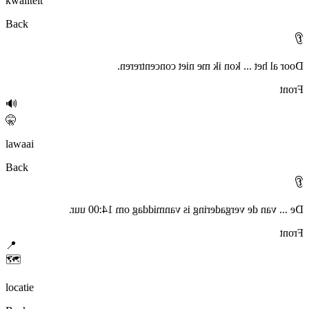
kwaliteit
Back
👂
Door al het ... kon ik me niet concentreren.
Front
🔊
🤫
lawaai
Back
👂
De ... van de vergadering is vanmiddag om 14:00 uur.
Front
📍
🗺️
locatie