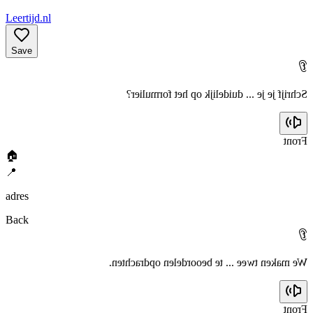
Leertijd.nl
Save
👂
Schrijf je je ... duidelijk op het formulier?
Front
🏠
📍
adres
Back
👂
We maken twee ... te beoordelen opdrachten.
Front