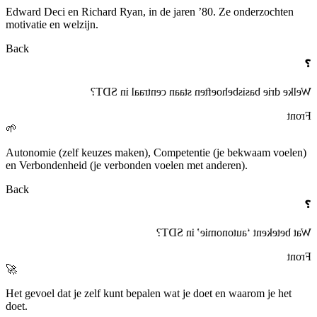
Edward Deci en Richard Ryan, in de jaren ’80. Ze onderzochten
motivatie en welzijn.
Back
❓
Welke drie basisbehoeften staan centraal in SDT?
Front
🌱
Autonomie (zelf keuzes maken), Competentie (je bekwaam voelen)
en Verbondenheid (je verbonden voelen met anderen).
Back
❓
Wat betekent ‘autonomie’ in SDT?
Front
🚀
Het gevoel dat je zelf kunt bepalen wat je doet en waarom je het
doet.