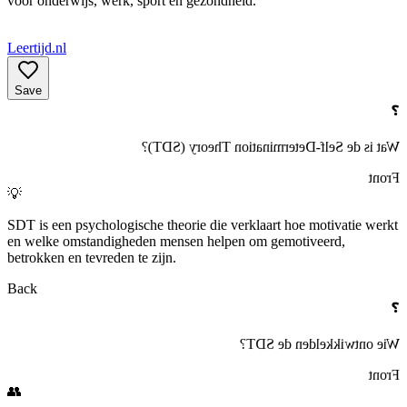
voor onderwijs, werk, sport en gezondheid.
Leertijd.nl
Save
❓
Wat is de Self-Determination Theory (SDT)?
Front
💡
SDT is een psychologische theorie die verklaart hoe motivatie werkt
en welke omstandigheden mensen helpen om gemotiveerd,
betrokken en tevreden te zijn.
Back
❓
Wie ontwikkelden de SDT?
Front
👥