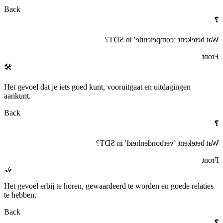
Back
❓
Wat betekent ‘competentie’ in SDT?
Front
🛠
Het gevoel dat je iets goed kunt, vooruitgaat en uitdagingen
aankunt.
Back
❓
Wat betekent ‘verbondenheid’ in SDT?
Front
🤝
Het gevoel erbij te horen, gewaardeerd te worden en goede relaties
te hebben.
Back
❓