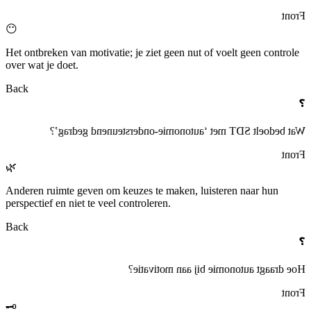
Front
😶
Het ontbreken van motivatie; je ziet geen nut of voelt geen controle
over wat je doet.
Back
❓
Wat bedoelt SDT met ‘autonomie-ondersteunend gedrag’?
Front
🌿
Anderen ruimte geven om keuzes te maken, luisteren naar hun
perspectief en niet te veel controleren.
Back
❓
Hoe draagt autonomie bij aan motivatie?
Front
🗝