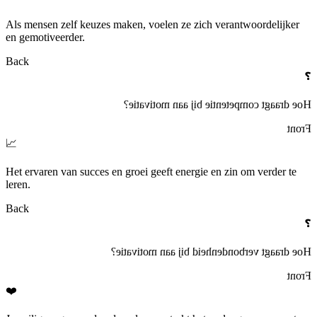
Als mensen zelf keuzes maken, voelen ze zich verantwoordelijker
en gemotiveerder.
Back
❓
Hoe draagt competentie bij aan motivatie?
Front
📈
Het ervaren van succes en groei geeft energie en zin om verder te
leren.
Back
❓
Hoe draagt verbondenheid bij aan motivatie?
Front
❤️