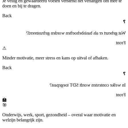
Je veilig en gewaardeerd voelen versterkt het verlangen om mee te
doen en bij te dragen.
Back
❓
Wat gebeurt er als basisbehoeften worden gefrustreerd?
Front
⚠
Minder motivatie, meer stress en kans op uitval of afhaken.
Back
❓
In welke contexten wordt SDT toegepast?
Front
🏫
🎯
Onderwijs, werk, sport, gezondheid – overal waar motivatie en
welzijn belangrijk zijn.