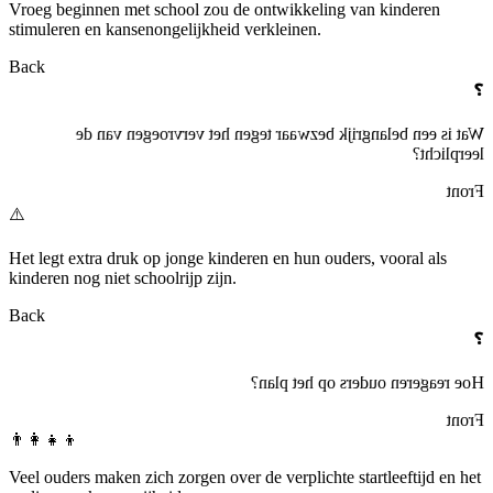
Vroeg beginnen met school zou de ontwikkeling van kinderen
stimuleren en kansenongelijkheid verkleinen.
Back
❓
Wat is een belangrijk bezwaar tegen het vervroegen van de
leerplicht?
Front
⚠️
Het legt extra druk op jonge kinderen en hun ouders, vooral als
kinderen nog niet schoolrijp zijn.
Back
❓
Hoe reageren ouders op het plan?
Front
👨‍👩‍👧‍👦
Veel ouders maken zich zorgen over de verplichte startleeftijd en het