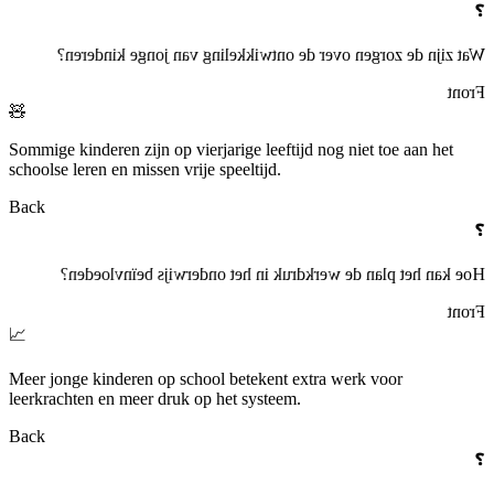
❓
Wat zijn de zorgen over de ontwikkeling van jonge kinderen?
Front
🧸
Sommige kinderen zijn op vierjarige leeftijd nog niet toe aan het
schoolse leren en missen vrije speeltijd.
Back
❓
Hoe kan het plan de werkdruk in het onderwijs beïnvloeden?
Front
📈
Meer jonge kinderen op school betekent extra werk voor
leerkrachten en meer druk op het systeem.
Back
❓