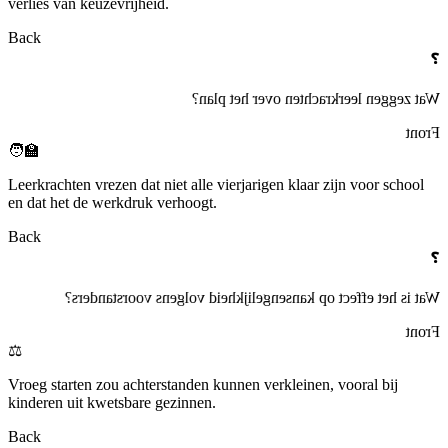
verlies van keuzevrijheid.
Back
❓
Wat zeggen leerkrachten over het plan?
Front
🧑‍🏫
Leerkrachten vrezen dat niet alle vierjarigen klaar zijn voor school
en dat het de werkdruk verhoogt.
Back
❓
Wat is het effect op kansengelijkheid volgens voorstanders?
Front
⚖️
Vroeg starten zou achterstanden kunnen verkleinen, vooral bij
kinderen uit kwetsbare gezinnen.
Back