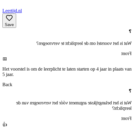
Leertijd.nl
Save
❓
Wat is het voorstel om de leerplicht te vervroegen?
Front
📅
Het voorstel is om de leerplicht te laten starten op 4 jaar in plaats van
5 jaar.
Back
❓
Wat is het belangrijkste argument vóór het vervroegen van de
leerplicht?
Front
👍