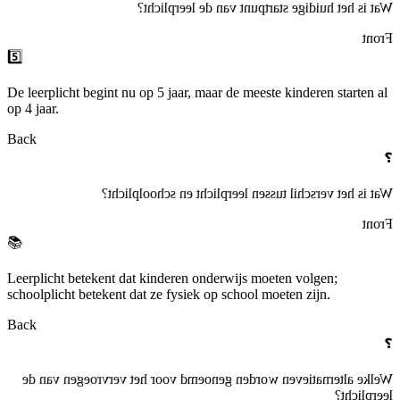
Wat is het huidige startpunt van de leerplicht?
Front
5️⃣
De leerplicht begint nu op 5 jaar, maar de meeste kinderen starten al
op 4 jaar.
Back
❓
Wat is het verschil tussen leerplicht en schoolplicht?
Front
📚
Leerplicht betekent dat kinderen onderwijs moeten volgen;
schoolplicht betekent dat ze fysiek op school moeten zijn.
Back
❓
Welke alternatieven worden genoemd voor het vervroegen van de
leerplicht?