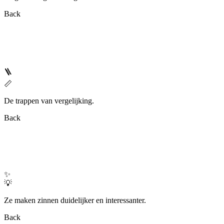
Back
🪜
📏
De trappen van vergelijking.
Back
✨
💡
Ze maken zinnen duidelijker en interessanter.
Back