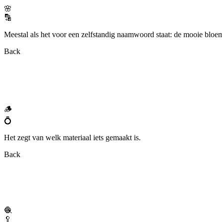
🌸
🔡
Meestal als het voor een zelfstandig naamwoord staat: de mooie bloe
Back
🪵
💍
Het zegt van welk materiaal iets gemaakt is.
Back
🧶
🥄