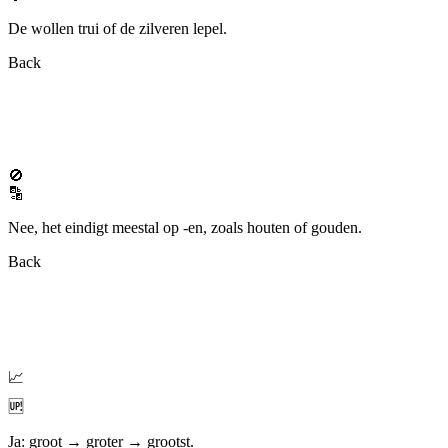
De wollen trui of de zilveren lepel.
Back
🚫
🔡
Nee, het eindigt meestal op -en, zoals houten of gouden.
Back
📈
🆙
Ja: groot → groter → grootst.