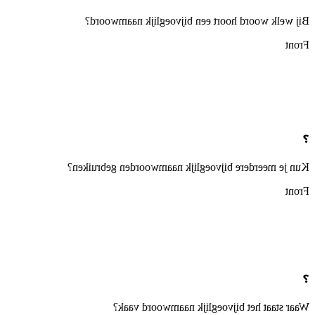
Bij welk woord hoort een bijvoeglijk naamwoord?
Front
❓
Kun je meerdere bijvoeglijk naamwoorden gebruiken?
Front
❓
Waar staat het bijvoeglijk naamwoord vaak?