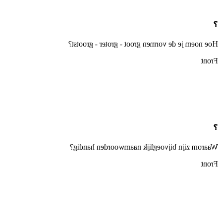
❓
Hoe noem je de vormen groot - groter - grootst?
Front
❓
Waarom zijn bijvoeglijk naamwoorden handig?
Front