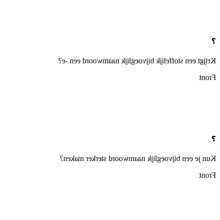
❓
Krijgt een stoffelijk bijvoeglijk naamwoord een -e?
Front
❓
Kun je een bijvoeglijk naamwoord sterker maken?
Front