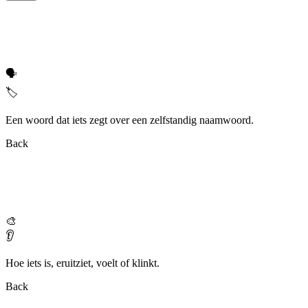
🗣️
🏷️
Een woord dat iets zegt over een zelfstandig naamwoord.
Back
🎨
👂
Hoe iets is, eruitziet, voelt of klinkt.
Back