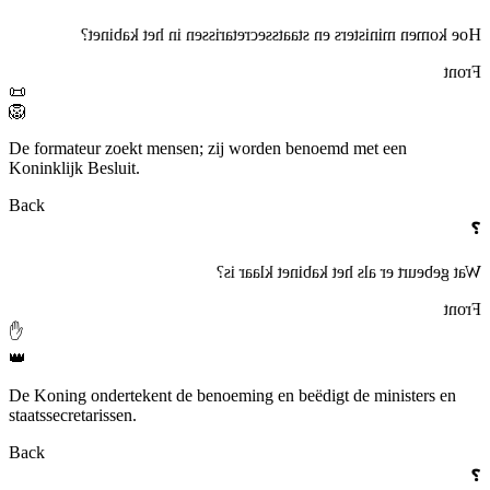
Hoe komen ministers en staatssecretarissen in het kabinet?
Front
📜
🦁
De formateur zoekt mensen; zij worden benoemd met een
Koninklijk Besluit.
Back
❓
Wat gebeurt er als het kabinet klaar is?
Front
✋
👑
De Koning ondertekent de benoeming en beëdigt de ministers en
staatssecretarissen.
Back
❓