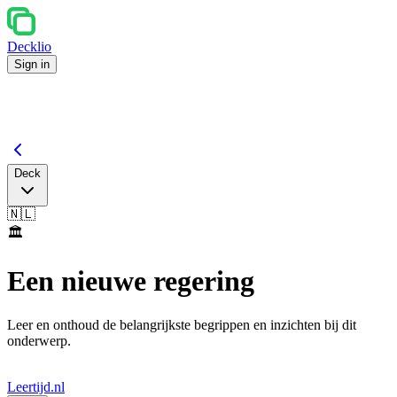
Decklio
Sign in
Deck
🇳🇱
🏛️
Een nieuwe regering
Leer en onthoud de belangrijkste begrippen en inzichten bij dit
onderwerp.
Leertijd.nl