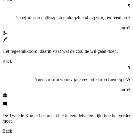
❓
Hoe heet het grote pakket afspraken dat partijen opschrijven?
Front
📝
🖋️
Het regeerakkoord: daarin staat wat de coalitie wil gaan doen.
Back
❓
Wat gebeurt er met het verslag van de informateur?
Front
🏛️
🗨️
De Tweede Kamer bespreekt het in een debat en kijkt hoe het verder
moet.
Back