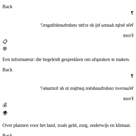
Back
❓
Wie helpt daarna bij de echte onderhandelingen?
Front
📋
💬
Een informateur: die begeleidt gesprekken om afspraken te maken.
Back
❓
Waarover onderhandelen partijen in de formatie?
Front
💰
🌍
Over plannen voor het land, zoals geld, zorg, onderwijs en klimaat.
Back