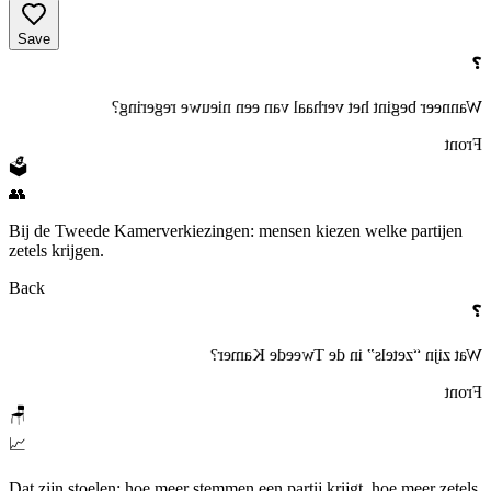
Save
❓
Wanneer begint het verhaal van een nieuwe regering?
Front
🗳️
👥
Bij de Tweede Kamerverkiezingen: mensen kiezen welke partijen
zetels krijgen.
Back
❓
Wat zijn “zetels” in de Tweede Kamer?
Front
🪑
📈
Dat zijn stoelen: hoe meer stemmen een partij krijgt, hoe meer zetels.