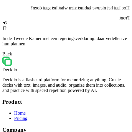
Hoe laat het nieuwe kabinet zien what het gaat doen?
Front
📢
📑
In de Tweede Kamer met een regeringsverklaring: daar vertellen ze
hun plannen.
Back
Decklio
Decklio is a flashcard platform for memorizing anything. Create
decks with text, images, and audio, organize them into collections,
and practice with spaced repetition powered by AI.
Product
Home
Pricing
Company