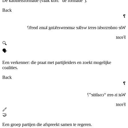
De kabinetsformatie (vaak kort: “de formatie”).
Back
❓
Wie onderzoekt eerst welke samenwerking kans heeft?
Front
🔍
🗣️
Een verkenner: die praat met partijleiders en zoekt mogelijke
coalities.
Back
❓
Wat is een “coalitie”?
Front
🔗
🤝
Een groep partijen die afspreekt samen te regeren.