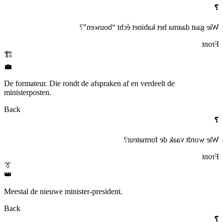
❓
Wie gaat daarna het kabinet écht “bouwen”?
Front
🏗️
💼
De formateur. Die rondt de afspraken af en verdeelt de
ministerposten.
Back
❓
Wie wordt vaak de formateur?
Front
👔
👑
Meestal de nieuwe minister-president.
Back
❓