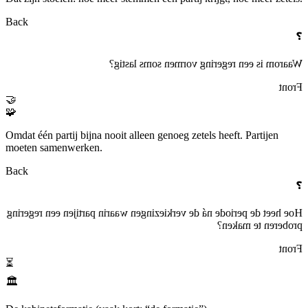
Back
❓
Waarom is een regering vormen soms lastig?
Front
🤝
🧩
Omdat één partij bijna nooit alleen genoeg zetels heeft. Partijen
moeten samenwerken.
Back
❓
Hoe heet de periode ná de verkiezingen waarin partijen een regering
proberen te maken?
Front
⏳
🏛️