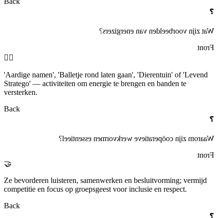
Back
❓
Wat zijn voorbeelden van energizers?
Front
🤸‍♂️
'Aardige namen', 'Balletje rond laten gaan', 'Dierentuin' of 'Levend
Stratego' — activiteiten om energie te brengen en banden te
versterken.
Back
❓
Waarom zijn coöperatieve werkvormen essentieel?
Front
🤝
Ze bevorderen luisteren, samenwerken en besluitvorming; vermijd
competitie en focus op groepsgeest voor inclusie en respect.
Back
❓