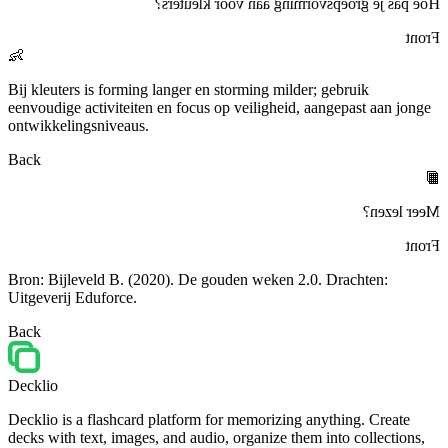
Hoe pas je groepsvorming aan voor kleuters?
Front
👶
Bij kleuters is forming langer en storming milder; gebruik
eenvoudige activiteiten en focus op veiligheid, aangepast aan jonge
ontwikkelingsniveaus.
Back
📙
Meer lezen?
Front
Bron: Bijleveld B. (2020). De gouden weken 2.0. Drachten:
Uitgeverij Eduforce.
Back
Decklio
Decklio is a flashcard platform for memorizing anything. Create
decks with text, images, and audio, organize them into collections,