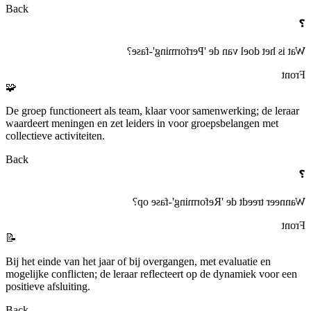
Back
❓
Wat is het doel van de 'Performing'-fase?
Front
🧩
De groep functioneert als team, klaar voor samenwerking; de leraar
waardeert meningen en zet leiders in voor groepsbelangen met
collectieve activiteiten.
Back
❓
Wanneer treedt de 'Reforming'-fase op?
Front
📝
Bij het einde van het jaar of bij overgangen, met evaluatie en
mogelijke conflicten; de leraar reflecteert op de dynamiek voor een
positieve afsluiting.
Back