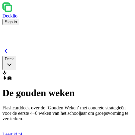
Decklio
Sign in
Deck
🌟
👩‍🏫
De gouden weken
Flashcarddeck over de ‘Gouden Weken’ met concrete strategieën
voor de eerste 4–6 weken van het schooljaar om groepsvorming te
versterken.
Leertijd.nl