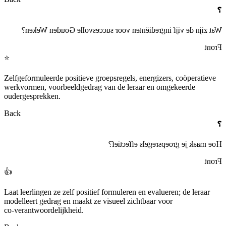
❓
Wat zijn de vijf ingrediënten voor succesvolle Gouden Weken?
Front
⭐
Zelfgeformuleerde positieve groepsregels, energizers, coöperatieve
werkvormen, voorbeeldgedrag van de leraar en omgekeerde
oudergesprekken.
Back
❓
Hoe maak je groepsregels effectief?
Front
👍
Laat leerlingen ze zelf positief formuleren en evalueren; de leraar
modelleert gedrag en maakt ze visueel zichtbaar voor
co‑verantwoordelijkheid.