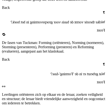
Back
❓
Welke theorie vormt de basis voor groepsvorming in het boek?
Front
🔁
De fasen van Tuckman: Forming (oriënteren), Norming (normeren),
Storming (presenteren), Performing (presteren) en Reforming
(evalueren), aangepast aan het klaslokaal.
Back
❓
Wat gebeurt er in de 'Forming'-fase?
Front
👀
Leerlingen oriënteren zich op elkaar en de leraar, zoeken veiligheid
en structuur; de leraar biedt vriendelijke aanwezigheid en oogcontact
om iedereen te betrekken.