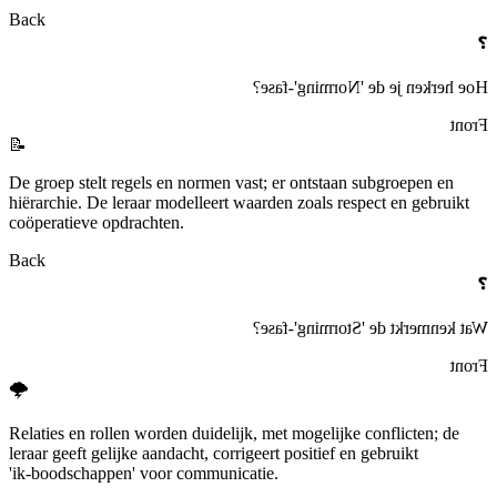
Back
❓
Hoe herken je de 'Norming'-fase?
Front
📝
De groep stelt regels en normen vast; er ontstaan subgroepen en
hiërarchie. De leraar modelleert waarden zoals respect en gebruikt
coöperatieve opdrachten.
Back
❓
Wat kenmerkt de 'Storming'-fase?
Front
🌩️
Relaties en rollen worden duidelijk, met mogelijke conflicten; de
leraar geeft gelijke aandacht, corrigeert positief en gebruikt
'ik‑boodschappen' voor communicatie.