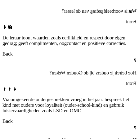
Wat is voorbeeldgedrag van de leraar?
Front
👩‍🏫
De leraar toont waarden zoals eerlijkheid en respect door eigen
gedrag; geeft complimenten, oogcontact en positieve correcties.
Back
❓
Hoe betrek je ouders bij de Gouden Weken?
Front
👨‍👩‍👧
Via omgekeerde oudergesprekken vroeg in het jaar: bespreek het
kind met ouders voor loyaliteit (ouder‑school‑kind) en gebruik
luistervaardigheden zoals LSD en OMO.
Back
❓