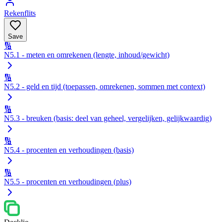
Rekenflits
Save
🔢
N5.1 - meten en omrekenen (lengte, inhoud/gewicht)
🔢
N5.2 - geld en tijd (toepassen, omrekenen, sommen met context)
🔢
N5.3 - breuken (basis: deel van geheel, vergelijken, gelijkwaardig)
🔢
N5.4 - procenten en verhoudingen (basis)
🔢
N5.5 - procenten en verhoudingen (plus)