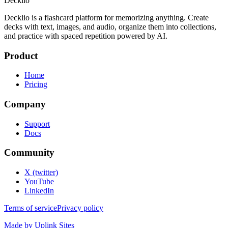
Decklio
Decklio is a flashcard platform for memorizing anything. Create
decks with text, images, and audio, organize them into collections,
and practice with spaced repetition powered by AI.
Product
Home
Pricing
Company
Support
Docs
Community
X (twitter)
YouTube
LinkedIn
Terms of service
Privacy policy
Made by Uplink Sites